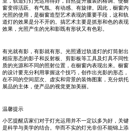
里，
轨道灯
灯光运用得好，自然提升服装的格调、使橱
窗变得活跃、有气氛、有动感、有旋律。因此，橱窗内
光照的使用，是橱窗造型艺术表现的重要手段，这和
轨
道灯
的效果是分不开的。搞艺术主要是抓形和色的表现
效果，光照产生的光和影既有形状又有色彩。
有光就有影，有影就有形。光照通过
轨道灯
的灯筒射出
相应形态的影子和反射板、剪影板等工具及灯具不同性
质的光源和不同的照射位置，在橱窗内表现出来。橱窗
的设计要充分利用掌握这个技巧，创作出光影的形态，
在不同的空间层次、虚实和背景的装饰图案，充分烘托
展品的主体，使产品的视觉更加美丽。
温馨提示
小艺提醒店家们对于灯光运用并不一定以多为好，关键
是科学与美学的结合。华而不实的灯光非但不能锦上添