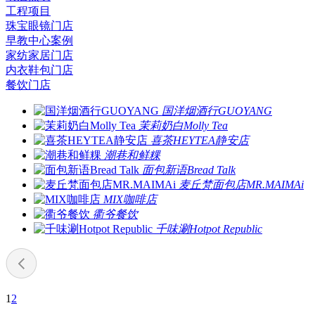
工程项目
珠宝眼镜门店
早教中心案例
家纺家居门店
内衣鞋包门店
餐饮门店
国洋烟酒行GUOYANG
茉莉奶白Molly Tea
喜茶HEYTEA静安店
潮巷和鲜粿
面包新语Bread Talk
麦丘梵面包店MR.MAIMAi
MIX咖啡店
衢爷餐饮
千味涮Hotpot Republic
1
2